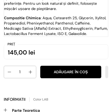
preferințe. Pentru un look natural și definit, folosește
mișcări ușoare de pieptănare.
Compozitie Chimica
: Aqua, Ceteareth 25, Glycerin, Xylitol,
Propanediol, Phenixyethanol, Panthenol, Caffeine,
Medicago Sativa (Alfaifa) Extract, Ethylhexyglicerin, Parfum,
Lactobacillus Ferment Lysate, ISO E, Galaxolide.
PREȚ
145,00 lei
Cantitate
ADĂUGARE ÎN COȘ
INFORMATII
Color LAB
Parte Teoretica