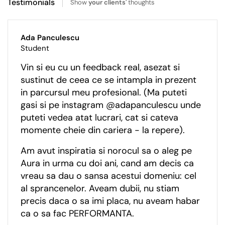
Testimonials
Show
your clients'
thoughts
Ada Panculescu
Student
Vin si eu cu un feedback real, asezat si
sustinut de ceea ce se intampla in prezent
in parcursul meu profesional. (Ma puteti
gasi si pe instagram @adapanculescu unde
puteti vedea atat lucrari, cat si cateva
momente cheie din cariera - la repere).
Am avut inspiratia si norocul sa o aleg pe
Aura in urma cu doi ani, cand am decis ca
vreau sa dau o sansa acestui domeniu: cel
al sprancenelor. Aveam dubii, nu stiam
precis daca o sa imi placa, nu aveam habar
ca o sa fac PERFORMANTA.