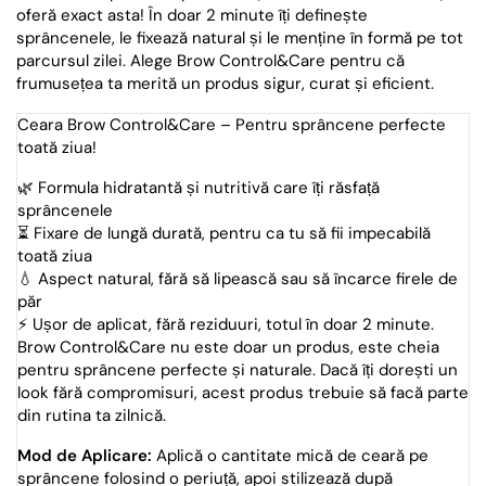
oferă exact asta! În doar 2 minute îți definește
sprâncenele, le fixează natural și le menține în formă pe tot
parcursul zilei. Alege Brow Control&Care pentru că
frumusețea ta merită un produs sigur, curat și eficient.
Ceara Brow Control&Care – Pentru sprâncene perfecte
toată ziua!
🌿 Formula hidratantă și nutritivă care îți răsfață
sprâncenele
⏳ Fixare de lungă durată, pentru ca tu să fii impecabilă
toată ziua
💧 Aspect natural, fără să lipească sau să încarce firele de
păr
⚡ Ușor de aplicat, fără reziduuri, totul în doar 2 minute.
Brow Control&Care nu este doar un produs, este cheia
pentru sprâncene perfecte și naturale. Dacă îți dorești un
look fără compromisuri, acest produs trebuie să facă parte
din rutina ta zilnică.
Mod de Aplicare:
Aplică o cantitate mică de ceară pe
sprâncene folosind o periuță, apoi stilizează după