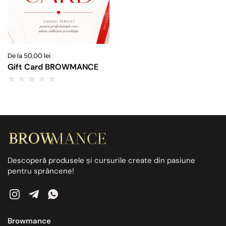
De la 50,00 lei
Gift Card BROWMANCE
Descoperă produsele și cursurile create din pasiune
pentru sprâncene!
Instagram
Telegram
WhatsApp
Browmance