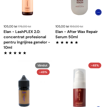
105,00 lei
176,00 lei
105,00 lei
159,00 lei
Elan - LashPLEX 2.0:
Elan - After Wax Repair
concentrat profesional
Serum 50ml
pentru îngrijirea genelor -
10ml
Vândut
-48%
-49%