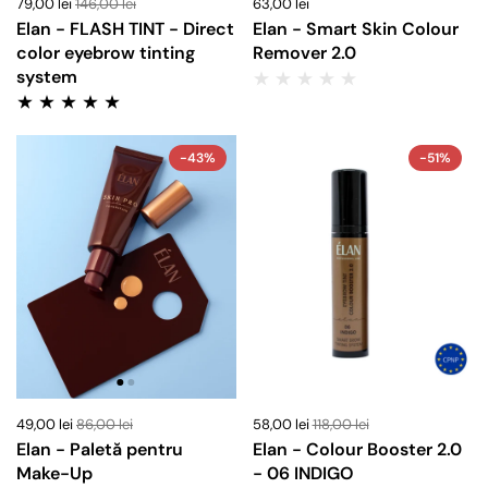
79,00 lei
146,00 lei
63,00 lei
Elan - FLASH TINT - Direct
Elan - Smart Skin Colour
color eyebrow tinting
Remover 2.0
system
-43%
-51%
49,00 lei
86,00 lei
58,00 lei
118,00 lei
Elan - Paletă pentru
Elan - Colour Booster 2.0
Make-Up
- 06 INDIGO