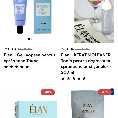
74,00 lei
131,00 lei
79,00 lei
167,00 lei
Elan - Gel-Vopsea pentru
Elan - KERATIN CLEANER:
sprâncene Taupe
Tonic pentru degresarea
sprâncenelor și genelor -
200ml
-48%
-45%