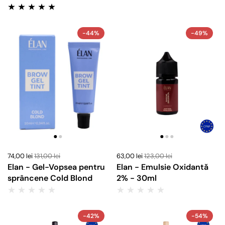
-44%
-49%
74,00 lei
131,00 lei
63,00 lei
123,00 lei
Elan - Gel-Vopsea pentru
Elan - Emulsie Oxidantă
sprâncene Cold Blond
2% - 30ml
-42%
-54%