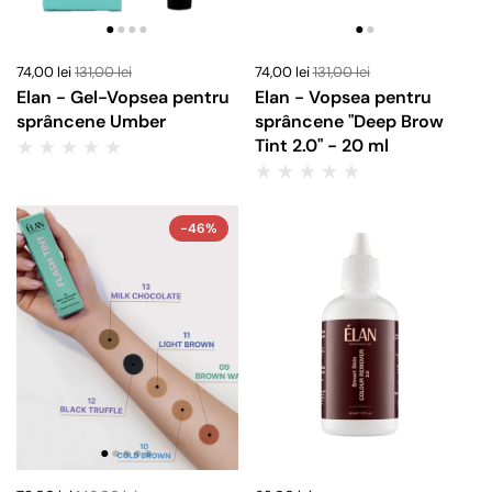
74,00 lei
131,00 lei
74,00 lei
131,00 lei
Elan - Gel-Vopsea pentru
Elan - Vopsea pentru
sprâncene Umber
sprâncene "Deep Brow
Tint 2.0" - 20 ml
-46%