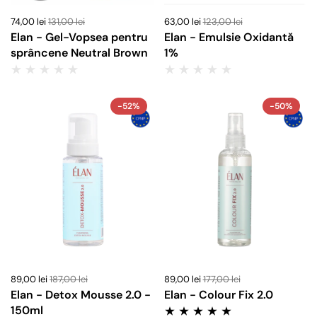
74,00 lei
131,00 lei
63,00 lei
123,00 lei
Elan - Gel-Vopsea pentru
Elan - Emulsie Oxidantă
sprâncene Neutral Brown
1%
-52%
-50%
89,00 lei
187,00 lei
89,00 lei
177,00 lei
Elan - Detox Mousse 2.0 -
Elan - Colour Fix 2.0
150ml