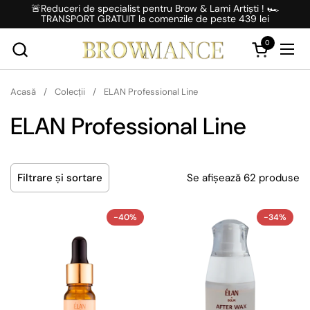
Salt la conținut
🚨Reduceri de specialist pentru Brow & Lami Artiști ! 🏎️
TRANSPORT GRATUIT la comenzile de peste 439 lei
0
Deschideți 
Desc
Acasă
/
Colecții
/
ELAN Professional Line
ELAN Professional Line
Se afișează 62 produse
Filtrare și sortare
-40%
-34%