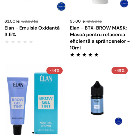
63,00 lei
123,00 lei
95,00 lei
181,00 lei
Elan - Emulsie Oxidantă
Elan - BTX-BROW MASK:
3.5%
Mască pentru refacerea
eficientă a sprâncenelor -
10ml
-44%
-49%