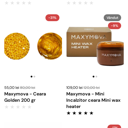
-31%
Vândut
-9%
55,00 lei
80,00 lei
109,00 lei
120,00 lei
Maxymova - Ceara
Maxymova - Mini
Golden 200 gr
Incalzitor ceara Mini wax
heater
-17%