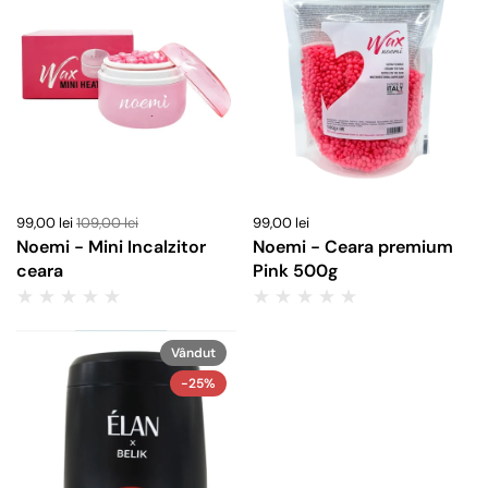
99,00 lei
109,00 lei
99,00 lei
Noemi - Mini Incalzitor
Noemi - Ceara premium
ceara
Pink 500g
Vândut
-25%