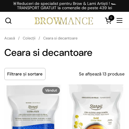
Salt la conținut
🚨Reduceri de specialist pentru Brow & Lami Artiști ! 🏎️
TRANSPORT GRATUIT la comenzile de peste 439 lei
0
Deschideți 
Desc
Acasă
/
Colecții
/
Ceara si decantoare
Ceara si decantoare
Se afișează 13 produse
Filtrare și sortare
Vândut