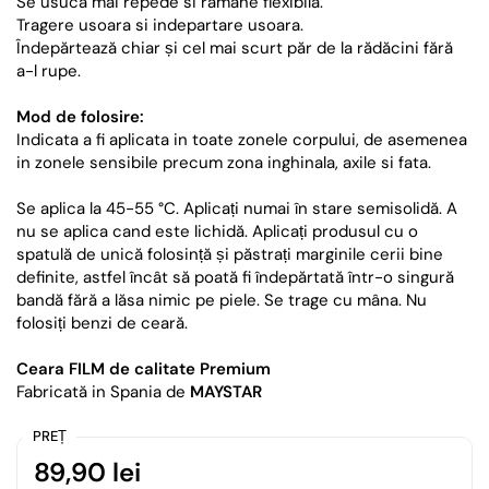
Se usuca mai repede si ramane flexibila.
Tragere usoara si indepartare usoara.
Îndepărtează chiar și cel mai scurt păr de la rădăcini fără
a-l rupe.
Mod de folosire:
Indicata a fi aplicata in toate zonele corpului, de asemenea
in zonele sensibile precum zona inghinala, axile si fata.
Se aplica la 45-55 °C.
Aplicați numai în stare semisolidă.
A
nu se aplica cand este lichidă.
Aplicați produsul cu o
spatulă de unică folosință și păstrați marginile cerii bine
definite, astfel încât să poată fi îndepărtată într-o singură
bandă fără a lăsa nimic pe piele.
Se trage cu mâna.
Nu
folosiți benzi de ceară.
Ceara FILM de calitate Premium
Fabricată in Spania de
MAYSTAR
PREȚ
89,90 lei