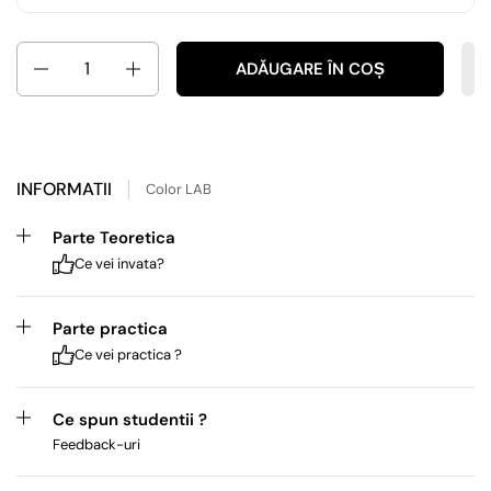
Cantitate
ADĂUGARE ÎN COȘ
INFORMATII
Color LAB
Parte Teoretica
Ce vei invata?
Parte practica
Ce vei practica ?
Ce spun studentii ?
Feedback-uri