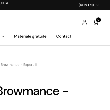
UIT la
Țară/Regiune
(RON Lei)
0
Deschideț
Materiale gratuite
Contact
 Browmance - Expert 11
 Browmance -