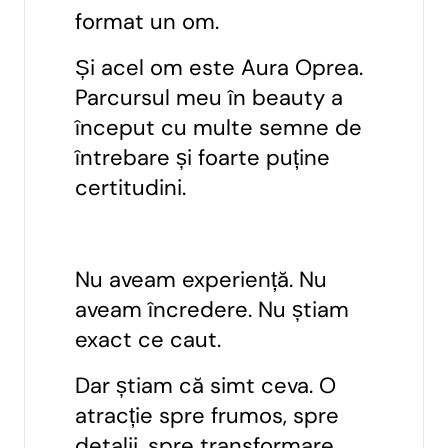
format un om.
Și acel om este Aura Oprea.
Parcursul meu în beauty a
început cu multe semne de
întrebare și foarte puține
certitudini.
Nu aveam experiență. Nu
aveam încredere. Nu știam
exact ce caut.
Dar știam că simt ceva. O
atracție spre frumos, spre
detalii, spre transformare.