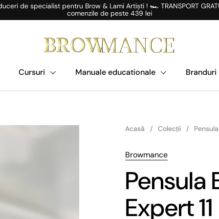
uceri de specialist pentru Brow & Lami Artiști ! 🏎️ TRANSPORT GRAT
comenzile de peste 439 lei
Cursuri
Manuale educationale
Branduri
Acasă
/
Colecții
/
Pensula
Browmance
Pensula
Expert 11