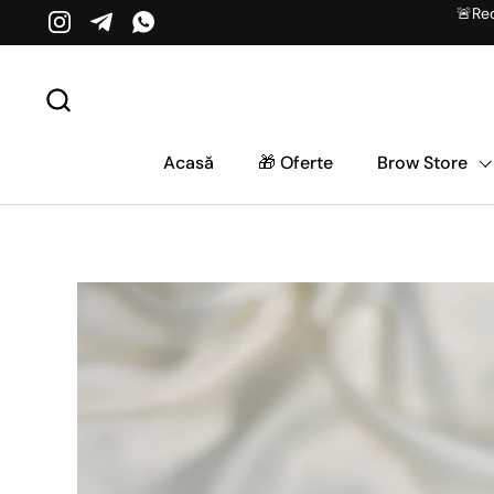
Salt la conținut
🚨Red
Instagram
Telegram
WhatsApp
Acasă
🎁 Oferte
Brow Store