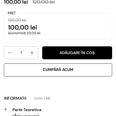
100,00 lei
120,00 lei
PREȚ
120,00 lei
100,00 lei
economisiți 20,00 lei
Cantitate
ADĂUGARE ÎN COȘ
CUMPĂRĂ ACUM
INFORMATII
Color LAB
Parte Teoretica
Ce vei invata?