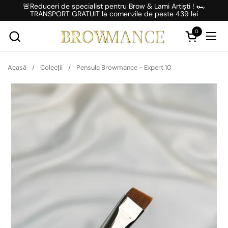
Salt la conținut
🚨Reduceri de specialist pentru Brow & Lami Artiști ! 🏎️
TRANSPORT GRATUIT la comenzile de peste 439 lei
0
Deschideți 
Desc
Acasă
/
Colecții
/
Pensula Browmance - Expert 10