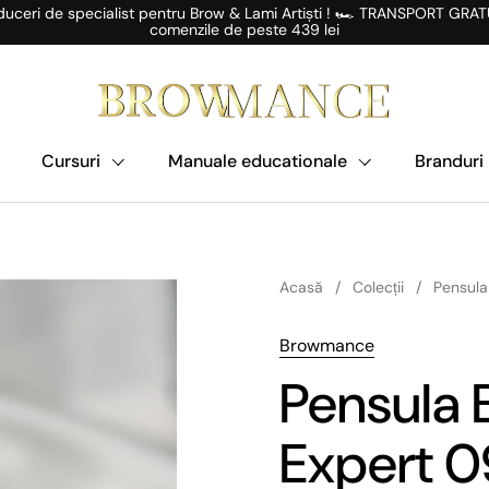
uceri de specialist pentru Brow & Lami Artiști ! 🏎️ TRANSPORT GRAT
comenzile de peste 439 lei
Cursuri
Manuale educationale
Branduri
Acasă
/
Colecții
/
Pensula
Browmance
Pensula
Expert 0