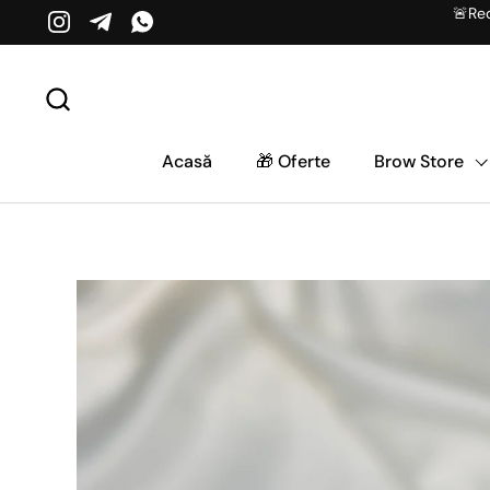
Salt la conținut
🚨Red
Instagram
Telegram
WhatsApp
Acasă
🎁 Oferte
Brow Store