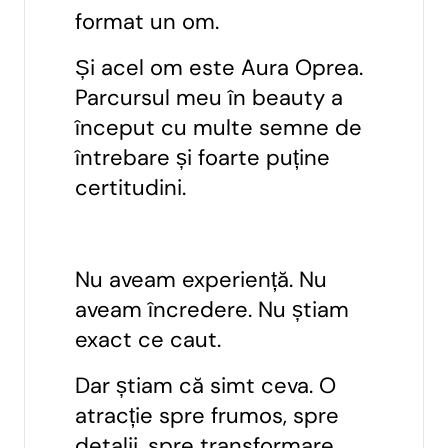
format un om.
Și acel om este Aura Oprea.
Parcursul meu în beauty a
început cu multe semne de
întrebare și foarte puține
certitudini.
Nu aveam experiență. Nu
aveam încredere. Nu știam
exact ce caut.
Dar știam că simt ceva. O
atracție spre frumos, spre
detalii, spre transformare.