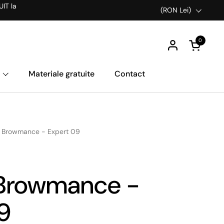
UIT la
Țară/Regiune
(RON Lei)
0
Deschideț
Materiale gratuite
Contact
 Browmance - Expert 09
 Browmance -
9