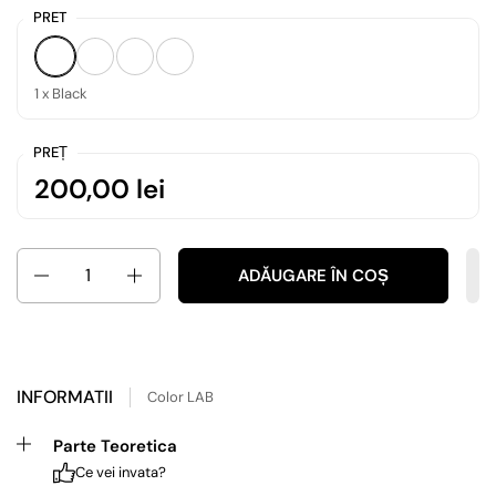
PRET
1 x Black
1 x Purple
1 x Rose Gold
1 x Blue
1 x Black
PREȚ
200,00 lei
Cantitate
ADĂUGARE ÎN COȘ
INFORMATII
Color LAB
Parte Teoretica
Ce vei invata?