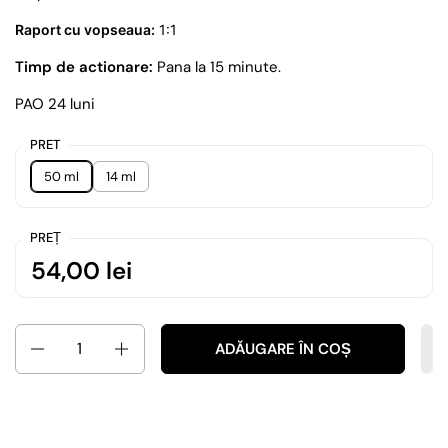
Raport cu vopseaua:
1:1
Timp de actionare:
Pana la 15 minute.
PAO 24 luni
PRET
50 ml
14 ml
PREȚ
54,00 lei
Cantitate
ADĂUGARE ÎN COȘ