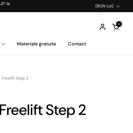
UIT la
Țară/Regiune
(RON Lei)
0
Deschideț
Materiale gratuite
Contact
 Freelift Step 2
reelift Step 2