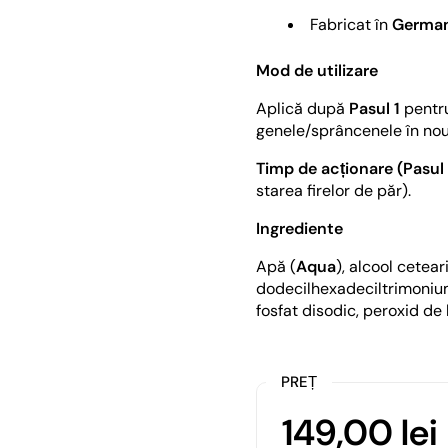
Fabricat în
German
Mod de utilizare
Aplică după
Pasul 1
pentru
genele/sprâncenele în nou
Timp de acționare (Pasul 
starea firelor de păr).
Ingrediente
Apă (
Aqua
), alcool ceteari
dodecilhexadeciltrimonium,
fosfat disodic, peroxid de
PREȚ
149,00 lei