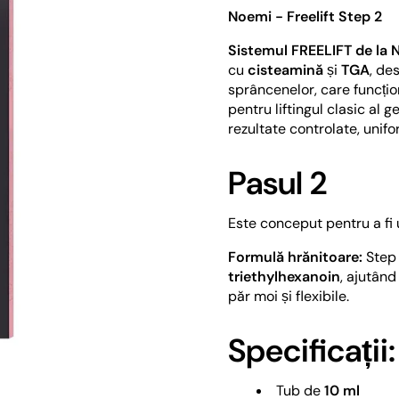
Noemi - Freelift Step 2
Sistemul FREELIFT de la 
cu
cisteamină
și
TGA
, des
sprâncenelor, care funcțio
pentru liftingul clasic al 
rezultate controlate, unifo
Pasul 2
Este conceput pentru a fi 
Formulă hrănitoare:
Step 
triethylhexanoin
, ajutând
păr moi și flexibile.
Specificații:
Tub de
10 ml