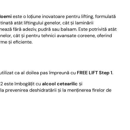
Noemi
este o loțiune inovatoare pentru lifting, formulată
tinată atât liftingului genelor, cât și laminării
nează fără adeziv, pudră sau balsam. Este potrivită atât
genelor, cât și pentru tehnici avansate coreene, oferind
rme și eficiente.
utilizat ca al doilea pas împreună cu
FREE LIFT Step 1
.
2 este îmbogățit cu
alcool cetearilic
și
 la prevenirea deshidratării și la menținerea firelor de