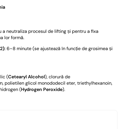
ia
 a neutraliza procesul de lifting și pentru a fixa
a lor formă.
2):
6–8 minute (se ajustează în funcție de grosimea și
lic (
Cetearyl Alcohol
), clorură de
 polietilen glicol monododecil eter, triethylhexanoin,
 hidrogen (
Hydrogen Peroxide
).