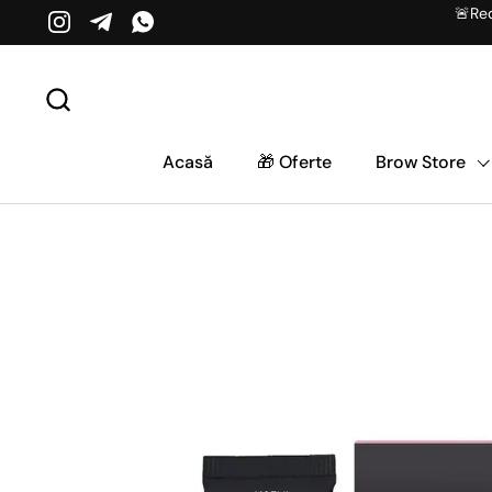
Salt la conținut
🚨Red
Instagram
Telegram
WhatsApp
Acasă
🎁 Oferte
Brow Store