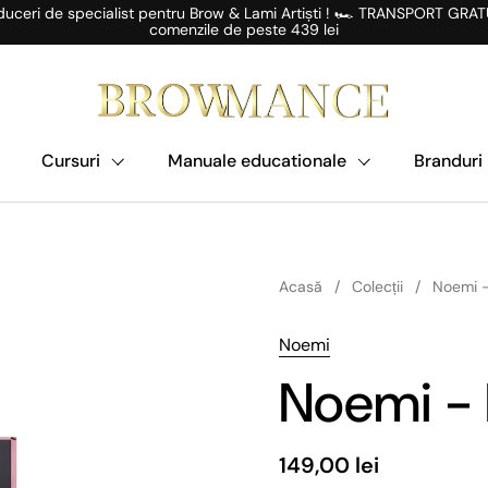
uceri de specialist pentru Brow & Lami Artiști ! 🏎️ TRANSPORT GRAT
comenzile de peste 439 lei
Cursuri
Manuale educationale
Branduri
Acasă
/
Colecții
/
Noemi -
Noemi
Noemi - F
149,00 lei