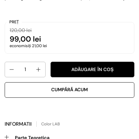
PREȚ
120,00 lei
99,00 lei
economisiți 21,00 lei
Cantitate
ADĂUGARE ÎN COȘ
CUMPĂRĂ ACUM
INFORMATII
Color LAB
Parte Teoretica