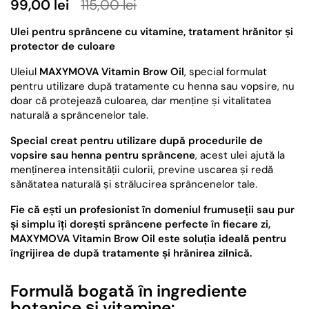
99,00 lei
115,00 lei
Ulei pentru sprâncene cu vitamine, tratament hrănitor și
protector de culoare
Uleiul
MAXYMOVA Vitamin Brow Oil
, special formulat
pentru utilizare după tratamente cu henna sau vopsire, nu
doar că protejează culoarea, dar menține și vitalitatea
naturală a sprâncenelor tale.
Special creat pentru utilizare după procedurile de
vopsire sau henna pentru sprâncene
, acest ulei ajută la
menținerea intensității culorii, previne uscarea și redă
sănătatea naturală și strălucirea sprâncenelor tale.
Fie că ești un profesionist în domeniul frumuseții sau pur
și simplu îți dorești sprâncene perfecte în fiecare zi,
MAXYMOVA Vitamin Brow Oil este soluția ideală pentru
îngrijirea de după tratamente și hrănirea zilnică.
Formulă bogată în ingrediente
botanice și vitamine: