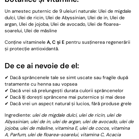
Un amestec puternic de 9 uleiuri naturale: Ulei de migdale
dulci, Ulei de ricin, Ulei de Abyssinian, Ulei de in, Ulei de
argan, Ulei de jojoba, Ulei de avocado, Ulei de floarea-
soarelui, Ulei de măsline
Conține vitaminele
A, C și E
pentru susținerea regenerării
și protecție antioxidantă.
De ce ai nevoie de el:
✔ Dacă sprâncenele tale se simt uscate sau fragile după
tratamente cu henna sau vopsea
✔ Dacă vrei să prelungești durata culorii sprâncenelor
✔ Dacă îți dorești sprâncene mai puternice și mai dese
✔ Dacă vrei un aspect natural și lucios, fără produse grele
Ingrediente:
ulei de migdale dulci, ulei de ricin, ulei de
Abyssinian, ulei de in, ulei de argan, ulei de avocado, ulei de
jojoba, ulei de măsline, vitamina E, ulei de cocos, vitamina
A, Parfum, ulei de floarea-soarelui, vitamina C, Acacia