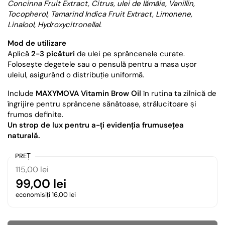
Concinna Fruit Extract, Citrus, ulei de lămâie, Vanillin,
Tocopherol, Tamarind Indica Fruit Extract, Limonene,
Linalool, Hydroxycitronellal.
Mod de utilizare
Aplică
2-3 picături
de ulei pe sprâncenele curate.
Folosește degetele sau o pensulă pentru a masa ușor
uleiul, asigurând o distribuție uniformă.
Include
MAXYMOVA Vitamin Brow Oil
în rutina ta zilnică de
îngrijire pentru sprâncene sănătoase, strălucitoare și
frumos definite.
Un strop de lux pentru a-ți evidenția frumusețea
naturală.
PREȚ
115,00 lei
99,00 lei
economisiți 16,00 lei