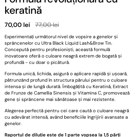
keratină
70,00 lei
77,00 lei
Experimentați următorul nivel de vopsire a genelor și
sprâncenelor cu Ultra Black Liquid Lash&Brow Tin.
Concepută pentru profesioniști, această formulă
inovatoare oferă o culoare neagră extrem de bogată și
profundă - cu doar o picătură.
Formula unică, lichida, asigură o aplicare rapidă și ușoară,
pătrunzând profund în structura părului pentru o culoare
intensa și de lungă durată. Îmbogățită cu Keratină, Extract
de Frunze de Camellia Sinensis și Vitamina C, promovează
gene și sprâncene mai sănătoase și mai rezistente.
Alegerea perfectă pentru cei care caută o culoare neagră
cu adevărat intensă, având beneficiile îngrijirii avansate a
genelor.
Raportul de diluție este de 1 parte vopsea la 1,5 părți