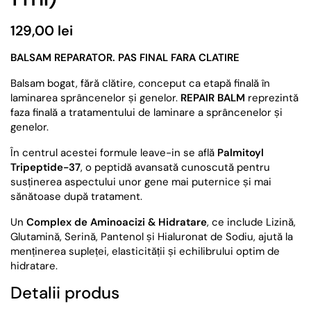
129,00 lei
BALSAM REPARATOR. PAS FINAL FARA CLATIRE
Balsam bogat, fără clătire, conceput ca etapă finală în
laminarea sprâncenelor și genelor.
REPAIR BALM
reprezintă
faza finală a tratamentului de laminare a sprâncenelor și
genelor.
În centrul acestei formule leave-in se află
Palmitoyl
Tripeptide-37
, o peptidă avansată cunoscută pentru
susținerea aspectului unor gene mai puternice și mai
sănătoase după tratament.
Un
Complex de Aminoacizi & Hidratare
, ce include Lizină,
Glutamină, Serină, Pantenol și Hialuronat de Sodiu, ajută la
menținerea supleței, elasticității și echilibrului optim de
hidratare.
Detalii produs