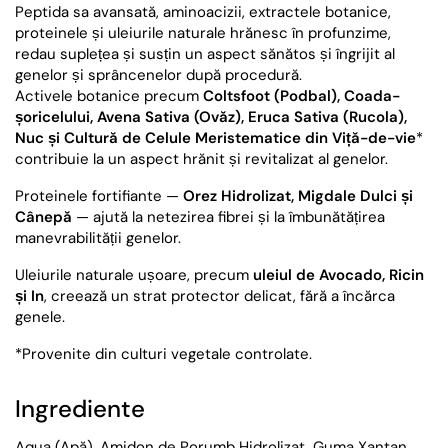
Peptida sa avansată, aminoacizii, extractele botanice,
proteinele și uleiurile naturale hrănesc în profunzime,
redau suplețea și susțin un aspect sănătos și îngrijit al
genelor și sprâncenelor după procedură.
Activele botanice precum
Coltsfoot (Podbal), Coada-
șoricelului, Avena Sativa (Ovăz), Eruca Sativa (Rucola),
Nuc și Cultură de Celule Meristematice din Viță-de-vie
*
contribuie la un aspect hrănit și revitalizat al genelor.
Proteinele fortifiante —
Orez Hidrolizat, Migdale Dulci și
Cânepă
— ajută la netezirea fibrei și la îmbunătățirea
manevrabilității genelor.
Uleiurile naturale ușoare, precum
uleiul de Avocado, Ricin
și In
, creează un strat protector delicat, fără a încărca
genele.
*Provenite din culturi vegetale controlate.
Ingrediente
Aqua (Apă), Amidon de Porumb Hidrolizat, Guma Xantan,