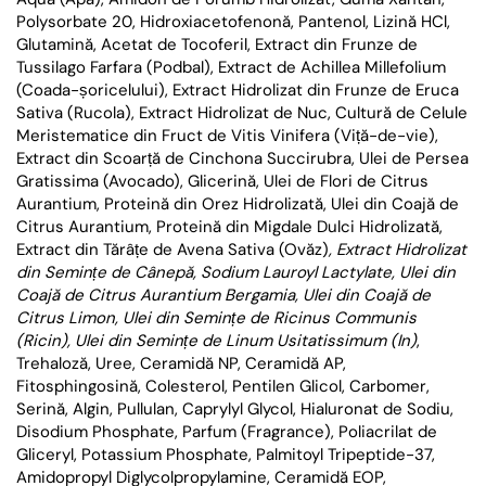
Polysorbate 20, Hidroxiacetofenonă, Pantenol, Lizină HCl,
Glutamină, Acetat de Tocoferil, Extract din Frunze de
Tussilago Farfara (Podbal), Extract de Achillea Millefolium
(Coada-șoricelului), Extract Hidrolizat din Frunze de Eruca
Sativa (Rucola), Extract Hidrolizat de Nuc, Cultură de Celule
Meristematice din Fruct de Vitis Vinifera (Viță-de-vie),
Extract din Scoarță de Cinchona Succirubra, Ulei de Persea
Gratissima (Avocado), Glicerină, Ulei de Flori de Citrus
Aurantium, Proteină din Orez Hidrolizată, Ulei din Coajă de
Citrus Aurantium, Proteină din Migdale Dulci Hidrolizată,
Extract din Tărâțe de Avena Sativa (Ovăz)
, Extract Hidrolizat
din Semințe de Cânepă, Sodium Lauroyl Lactylate, Ulei din
Coajă de Citrus Aurantium Bergamia, Ulei din Coajă de
Citrus Limon, Ulei din Semințe de Ricinus Communis
(Ricin), Ulei din Semințe de Linum Usitatissimum (In)
,
Trehaloză, Uree, Ceramidă NP, Ceramidă AP,
Fitosphingosină, Colesterol, Pentilen Glicol, Carbomer,
Serină, Algin, Pullulan, Caprylyl Glycol, Hialuronat de Sodiu,
Disodium Phosphate, Parfum (Fragrance), Poliacrilat de
Gliceryl, Potassium Phosphate, Palmitoyl Tripeptide-37,
Amidopropyl Diglycolpropylamine, Ceramidă EOP,