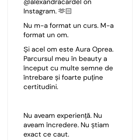
@alexandracardel on
Instagram. 🫶🏻
Nu m-a format un curs. M-a
format un om.
Și acel om este Aura Oprea.
Parcursul meu în beauty a
început cu multe semne de
întrebare și foarte puține
certitudini.
Nu aveam experiență. Nu
aveam încredere. Nu știam
exact ce caut.