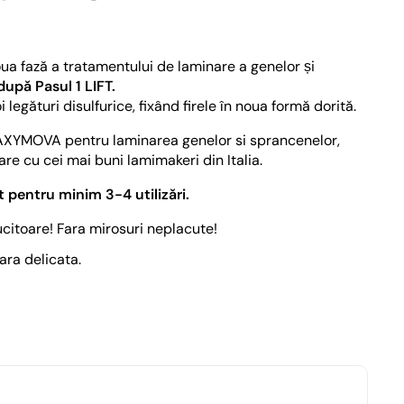
ua fază a tratamentului de laminare a genelor și
după Pasul 1 LIFT.
egături disulfurice, fixând firele în noua formă dorită.
AXYMOVA pentru laminarea genelor si sprancenelor,
re cu cei mai buni lamimakeri din Italia.
t pentru minim 3-4 utilizări.
ucitoare! Fara mirosuri neplacute!
ara delicata.