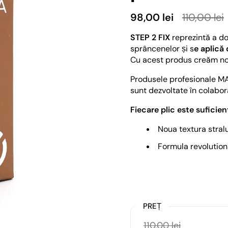
98,00 lei
110,00 lei
STEP 2 FIX
reprezintă a do
sprâncenelor și s
e aplică 
Cu acest produs creăm noi l
Produsele profesionale M
sunt dezvoltate în colabora
Fiecare plic este suficien
Noua textura stral
Formula revolution
PREȚ
110,00 lei