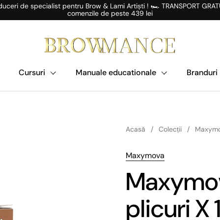
uceri de specialist pentru Brow & Lami Artiști ! 🏎️ TRANSPORT GRAT
comenzile de peste 439 lei
Cursuri
Manuale educationale
Branduri
Acasă
/
Colecții
/
Maxymova
Maxymova
Maxymova
plicuri X 