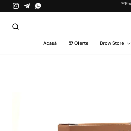
Salt la conținut
🚨Red
Instagram
Telegram
WhatsApp
Acasă
🎁 Oferte
Brow Store