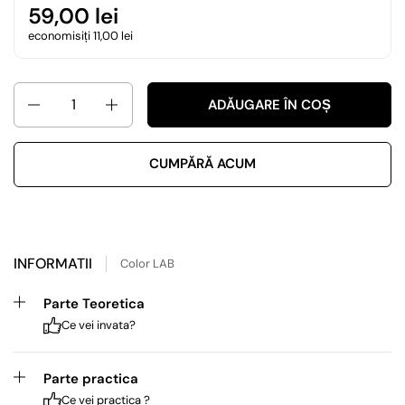
59,00 lei
economisiți 11,00 lei
Cantitate
ADĂUGARE ÎN COȘ
CUMPĂRĂ ACUM
INFORMATII
Color LAB
Parte Teoretica
Ce vei invata?
Parte practica
Ce vei practica ?