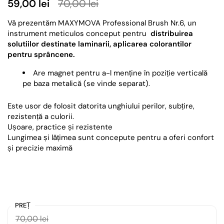
59,00 lei
70,00 lei
Vă prezentăm MAXYMOVA Professional Brush Nr.6, un
instrument meticulos conceput pentru
distribuirea
solutiilor destinate laminarii, aplicarea colorantilor
pentru sprâncene.
Are magnet pentru a-l menține în poziție verticală
pe baza metalică (se vinde separat).
Este usor de folosit datorita unghiului perilor, subțire,
rezistență a culorii.
Ușoare, practice și rezistente
Lungimea și lățimea sunt concepute pentru a oferi confort
și precizie maximă
PREȚ
70,00 lei