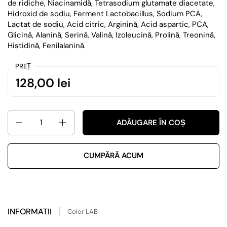
de ridiche, Niacinamidă, Tetrasodium glutamate diacetate,
Hidroxid de sodiu, Ferment Lactobacillus, Sodium PCA,
Lactat de sodiu, Acid citric, Arginină, Acid aspartic, PCA,
Glicină, Alanină, Serină, Valină, Izoleucină, Prolină, Treonină,
Histidină, Fenilalanină.
PREȚ
128,00 lei
Cantitate
ADĂUGARE ÎN COȘ
CUMPĂRĂ ACUM
INFORMATII
Color LAB