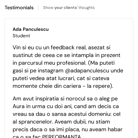
Testimonials
Show
your clients'
thoughts
Ada Panculescu
Student
Vin si eu cu un feedback real, asezat si
sustinut de ceea ce se intampla in prezent
in parcursul meu profesional. (Ma puteti
gasi si pe instagram @adapanculescu unde
puteti vedea atat lucrari, cat si cateva
momente cheie din cariera - la repere).
Am avut inspiratia si norocul sa o aleg pe
Aura in urma cu doi ani, cand am decis ca
vreau sa dau o sansa acestui domeniu: cel
al sprancenelor. Aveam dubii, nu stiam
precis daca o sa imi placa, nu aveam habar
ca o sa fac PERFORMANTA.