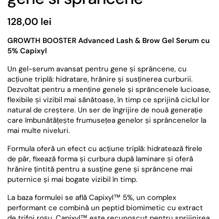
128,00 lei
GROWTH BOOSTER Advanced Lash & Brow Gel Serum cu
5% Capixyl
Un gel-serum avansat pentru gene și sprâncene, cu
acțiune triplă: hidratare, hrănire și susținerea curburii.
Dezvoltat pentru a menține genele și sprâncenele lucioase,
flexibile și vizibil mai sănătoase, în timp ce sprijină ciclul lor
natural de creștere. Un ser de îngrijire de nouă generație
care îmbunătățește frumusețea genelor și sprâncenelor la
mai multe niveluri.
Formula oferă un efect cu acțiune triplă:
hidratează firele
de păr, fixează forma și curbura după laminare și oferă
hrănire țintită pentru a susține gene și sprâncene mai
puternice și mai bogate vizibil în timp.
La baza formulei se află Capixyl™ 5%, un complex
performant ce combină un peptid biomimetic cu extract
de trifoi roșu. Capixyl™ este recunoscut pentru sprijinirea