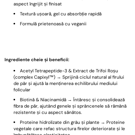
aspect îngrijit și finisat
Textură ușoară, gel cu absorbție rapidă
Formulă prietenoasă cu veganii
Ingrediente cheie și beneficii:
Acetyl Tetrapeptide-3 & Extract de Trifoi Roșu
(complex Capixyl™) → Sprijină ciclul natural al firului
de păr și ajută la menținerea echilibrului mediului
folicular
Biotină & Niacinamidă → Întăresc și consolidează
fibra de păr, ajutând genele și sprâncenele să rămână
rezistente și cu aspect sănătos.
Proteine hidrolizate din grâu și plante → Proteine
vegetale care refac structura firelor deteriorate și le
îmbunătățesc elasticitatea.