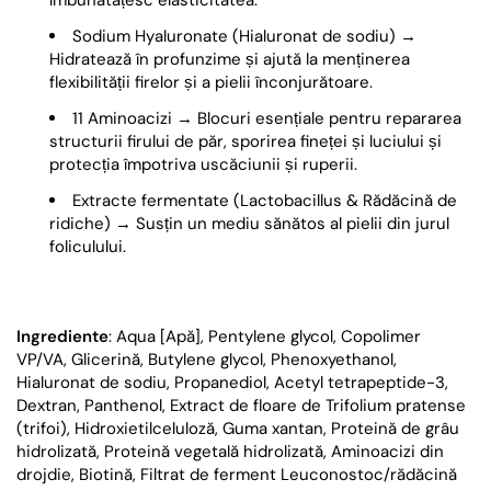
Sodium Hyaluronate (Hialuronat de sodiu) →
Hidratează în profunzime și ajută la menținerea
flexibilității firelor și a pielii înconjurătoare.
11 Aminoacizi → Blocuri esențiale pentru repararea
structurii firului de păr, sporirea fineței și luciului și
protecția împotriva uscăciunii și ruperii.
Extracte fermentate (Lactobacillus & Rădăcină de
ridiche) → Susțin un mediu sănătos al pielii din jurul
foliculului.
Ingrediente
:
Aqua [Apă], Pentylene glycol, Copolimer
VP/VA, Glicerină, Butylene glycol, Phenoxyethanol,
Hialuronat de sodiu, Propanediol, Acetyl tetrapeptide-3,
Dextran, Panthenol, Extract de floare de Trifolium pratense
(trifoi), Hidroxietilceluloză, Guma xantan, Proteină de grâu
hidrolizată, Proteină vegetală hidrolizată, Aminoacizi din
drojdie, Biotină, Filtrat de ferment Leuconostoc/rădăcină