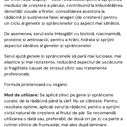
mediului de creștere a părului, contribuind la îmbunătățirea
densității vizuale a firelor, consolidarea acestora la
rădăcină și susținerea fazei anagen (de creștere) pentru
un ciclu al genelor și sprâncenelor cu aspect mai sănătos.
De asemenea, serul este îmbogățit cu biotină, niacinamidă,
proteine și aminoacizi, pentru a hrăni, hidrata și sprijini
aspectul sănătos al genelor și sprâncenelor.
Serul ajută genele și sprâncenele să pară mai lucioase, mai
elastice și mai rezistente, reducând aspectul de uscăciune
și fragilitate cauzat de stresul zilnic sau tratamente
profesionale.
Formula prietenoasă cu veganii.
Mod de utilizare:
Se aplică zilnic pe gene și sprâncene
curate, de la rădăcină până la vârf. Nu se clătește. Pentru
rezultate optime, aplicați serul la rădăcini, pentru a sprijini
ciclul natural de creștere al firului de păr. Se recomandă
utilizarea o dată sau, preferabil, de două ori pe zi, ca parte a
rutinei zilnice de frumusețe, mai ales după laminare.