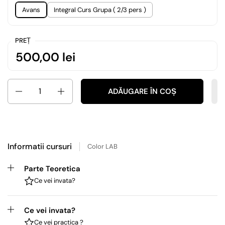
Avans
Integral Curs Grupa ( 2/3 pers )
PREȚ
500,00 lei
Cantitate
ADĂUGARE ÎN COȘ
Informatii cursuri
Color LAB
Parte Teoretica
Ce vei invata?
Ce vei invata?
Ce vei practica ?