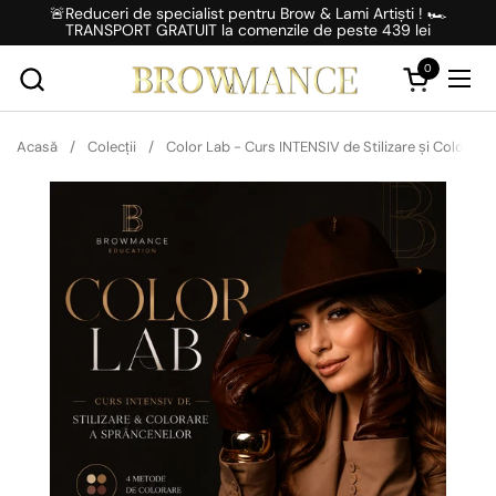
Salt la conținut
🚨Reduceri de specialist pentru Brow & Lami Artiști ! 🏎️
TRANSPORT GRATUIT la comenzile de peste 439 lei
0
Deschideți 
Desc
Acasă
/
Colecții
/
Color Lab - Curs INTENSIV de Stilizare și Colorare 