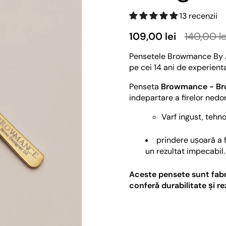
13 recenzii
109,00 lei
140,00 le
Pensetele Browmance By Au
pe cei 14 ani de experienta
Penseta
Browmance - Br
indepartare a firelor nedor
Varf ingust, tehno
prindere ușoară a f
un rezultat impecabil.
Aceste pensete sunt fabric
conferă durabilitate și re