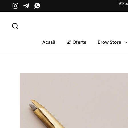
Salt la conținut
🚨Red
Instagram
Telegram
WhatsApp
Acasă
🎁 Oferte
Brow Store