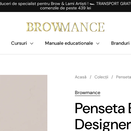
uceri de specialist pentru Brow & Lami Artiști ! 🏎️ TRANSPORT GRAT
comenzile de peste 439 lei
Cursuri
Manuale educationale
Branduri
Acasă
/
Colecții
/
Penset
Browmance
Penseta
Designer