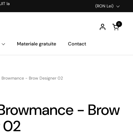
UIT la
Țară/Regiune
(RON Lei)
0
Deschideț
Materiale gratuite
Contact
a Browmance - Brow Designer 02
 Browmance - Brow
 02