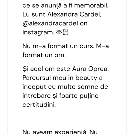
ce se anunță a fi memorabil.
Eu sunt Alexandra Cardel,
@alexandracardel on
Instagram. 🫶🏻
Nu m-a format un curs. M-a
format un om.
Și acel om este Aura Oprea.
Parcursul meu în beauty a
început cu multe semne de
întrebare și foarte puține
certitudini.
Nu aveam experiență. Nu